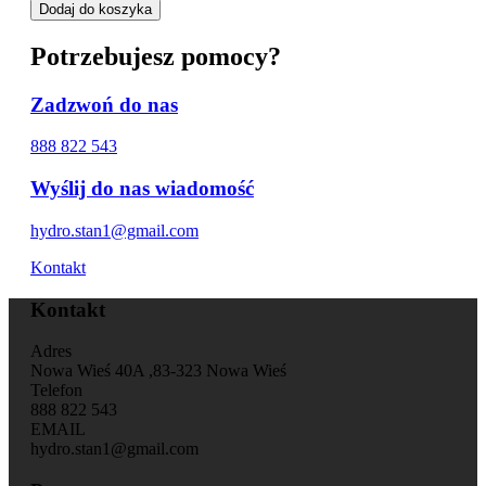
Dodaj do koszyka
Potrzebujesz pomocy?
Zadzwoń do nas
888 822 543
Wyślij do nas wiadomość
hydro.stan1@gmail.com
Kontakt
Kontakt
Adres
Nowa Wieś 40A ,83-323 Nowa Wieś
Telefon
888 822 543
EMAIL
hydro.stan1@gmail.com