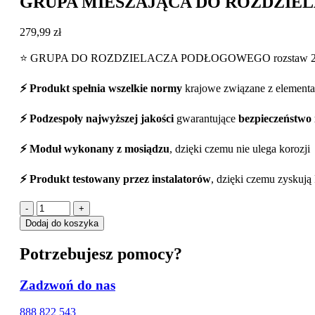
GRUPA MIESZAJĄCA DO ROZDZIE
279,99
zł
⭐ GRUPA DO ROZDZIELACZA PODŁOGOWEGO rozstaw 
⚡ Produkt spełnia wszelkie normy
krajowe związane z element
⚡ Podzespoły najwyższej jakości
gwarantujące
bezpieczeństwo
⚡ Moduł wykonany z mosiądzu
, dzięki czemu nie ulega korozji
⚡ Produkt testowany przez instalatorów
, dzięki czemu zyskuj
-
+
Dodaj do koszyka
Potrzebujesz pomocy?
Zadzwoń do nas
888 822 543