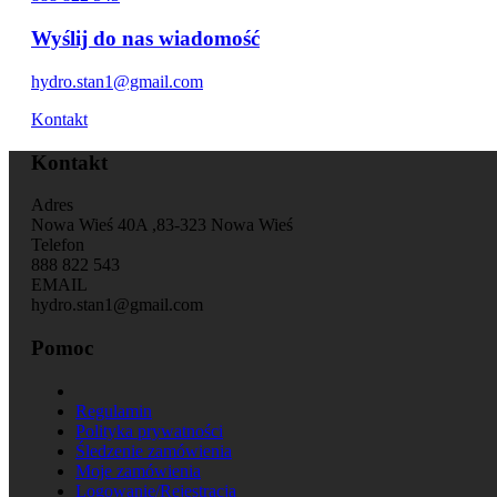
Wyślij do nas wiadomość
hydro.stan1@gmail.com
Kontakt
Kontakt
Adres
Nowa Wieś 40A ,83-323 Nowa Wieś
Telefon
888 822 543
EMAIL
hydro.stan1@gmail.com
Pomoc
Regulamin
Polityka prywatności
Śledzenie zamówienia
Moje zamówienia
Logowanie/Rejestracja