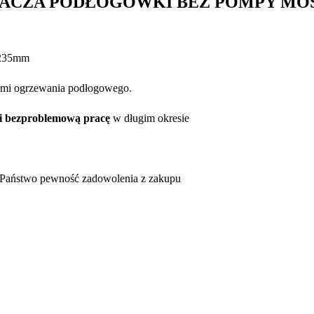
LACZA PODŁOGÓWKI BEZ POMPY MO
235mm
ami ogrzewania podłogowego.
 i bezproblemową pracę
w długim okresie
ą Państwo pewność zadowolenia z zakupu