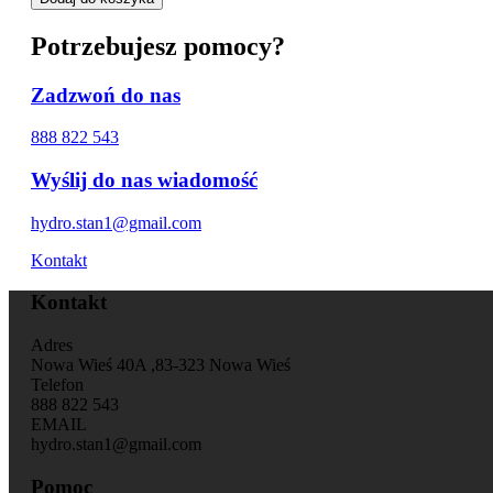
Potrzebujesz pomocy?
Zadzwoń do nas
888 822 543
Wyślij do nas wiadomość
hydro.stan1@gmail.com
Kontakt
Kontakt
Adres
Nowa Wieś 40A ,83-323 Nowa Wieś
Telefon
888 822 543
EMAIL
hydro.stan1@gmail.com
Pomoc